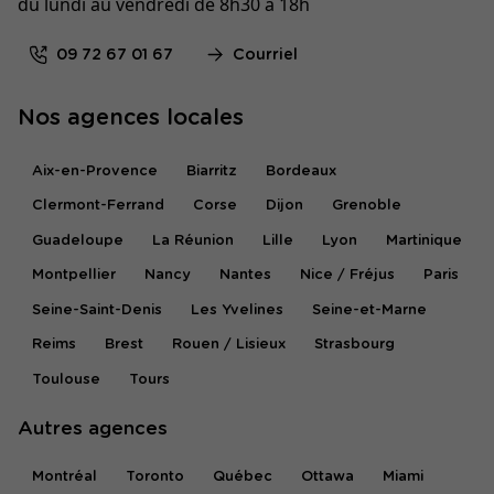
du lundi au vendredi de 8h30 à 18h
09 72 67 01 67
Courriel
Nos agences locales
Aix-en-Provence
Biarritz
Bordeaux
Clermont-Ferrand
Corse
Dijon
Grenoble
Guadeloupe
La Réunion
Lille
Lyon
Martinique
Montpellier
Nancy
Nantes
Nice / Fréjus
Paris
Seine-Saint-Denis
Les Yvelines
Seine-et-Marne
Reims
Brest
Rouen / Lisieux
Strasbourg
Toulouse
Tours
Autres agences
Montréal
Toronto
Québec
Ottawa
Miami