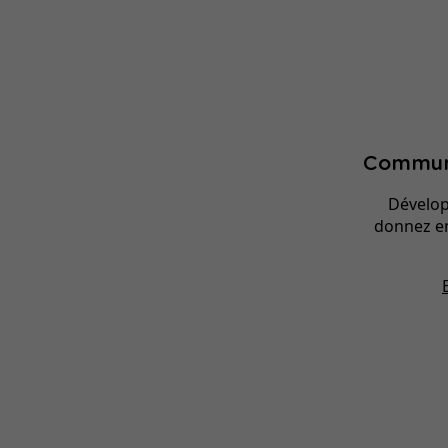
Commun
Dévelop
donnez en