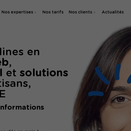
Nos expertises
Nos tarifs
Nos clients
Actualités
Agence SEO
Agence SEA & SMA
lines en
eb
,
l
et
solutions
tisans,
E
informations