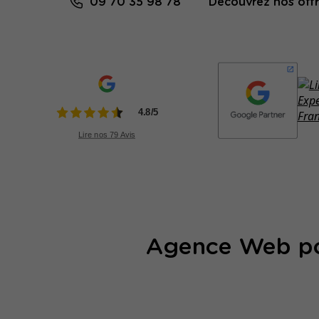
09 70 35 98 78
Découvrez nos offr
Agence Web pou