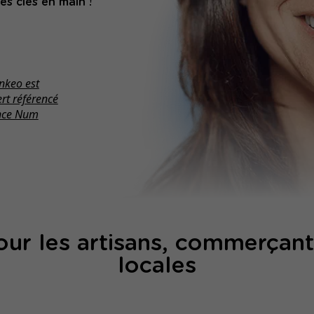
es clés en main !
r les artisans, commerçants
locales