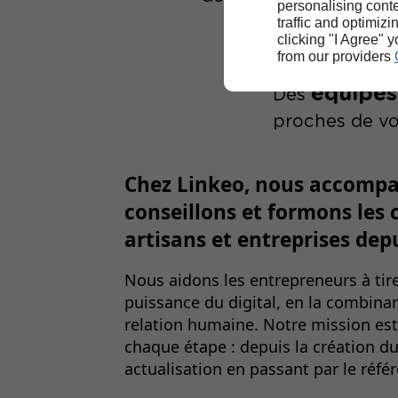
personalising conte
traffic and optimizi
clicking "I Agree" 
from our providers
équipes
Des
proches de v
Chez Linkeo,
nous accompa
conseillons et formons les
artisans et entreprises
depu
Nous aidons les entrepreneurs à tirer
puissance du digital, en la combinant
relation humaine. Notre mission est
chaque étape : depuis la création du
actualisation en passant par le réf