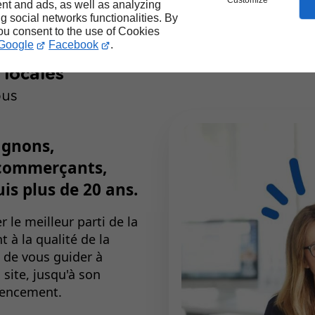
Customize
nt and ads, as well as analyzing
Expert réf
ng social networks functionalities. By
you consent to the use of Cookies
France 
+40 0
Google
Facebook
.
créés 
 locales
ous
gnons,
 commerçants,
is plus de 20 ans.
 le meilleur parti de la
 à la qualité de la
 de vous guider à
 site, jusqu'à son
érencement.