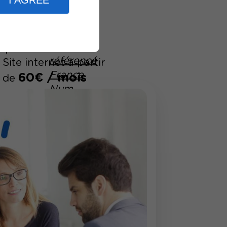
I AGREE
érencé
Num
00 sites
depuis 2000
Site internet à partir
60€ / mois
de