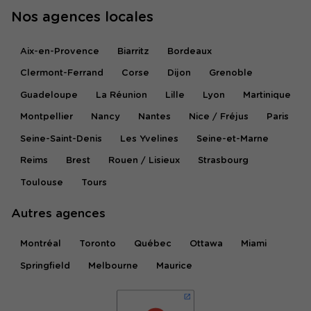
Nos agences locales
Aix-en-Provence
Biarritz
Bordeaux
Clermont-Ferrand
Corse
Dijon
Grenoble
Guadeloupe
La Réunion
Lille
Lyon
Martinique
Montpellier
Nancy
Nantes
Nice / Fréjus
Paris
Seine-Saint-Denis
Les Yvelines
Seine-et-Marne
Reims
Brest
Rouen / Lisieux
Strasbourg
Toulouse
Tours
Autres agences
Montréal
Toronto
Québec
Ottawa
Miami
Springfield
Melbourne
Maurice