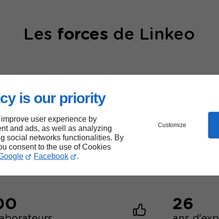
Les
forces
de Linkeo
cy is our priority
 improve user experience by
40000
Customize
nt and ads, as well as analyzing
ng social networks functionalities. By
sites web créés
you consent to the use of Cookies
Google
Facebook
.
00
26
laborateurs
ans d'ex