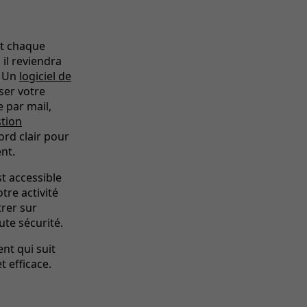
et chaque
 il reviendra
. Un
logiciel de
ser votre
 par mail,
tion
ord clair pour
nt.
st accessible
tre activité
rer sur
oute sécurité.
nt qui suit
t efficace.