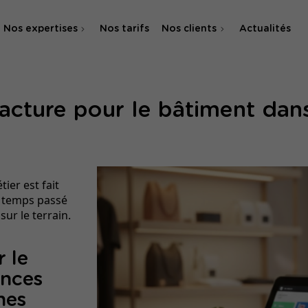
Nos expertises
Nos tarifs
Nos clients
Actualités
Agence SEO
facture pour le bâtiment dans
Agence SEA & SMA
ier est fait
e temps passé
ur le terrain.
r le
ences
nes