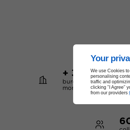
Your priva
We use Cookies to
+ 30
personalising conte
bureaux dans le
traffic and optimizi
clicking "I Agree" 
monde
from our providers
6
col