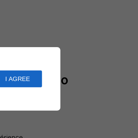
I AGREE
20000
clients
périence