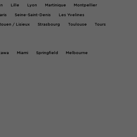
on
Lille
Lyon
Martinique
Montpellier
aris
Seine-Saint-Denis
Les Yvelines
Rouen / Lisieux
Strasbourg
Toulouse
Tours
tawa
Miami
Springfield
Melbourne