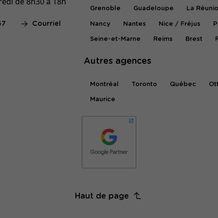
redi de 8h30 à 18h
Grenoble
Guadeloupe
La Réuni
67
Courriel
Nancy
Nantes
Nice / Fréjus
P
Seine-et-Marne
Reims
Brest
Autres agences
Montréal
Toronto
Québec
Ot
Maurice
Haut de page