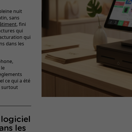
pleine nuit
tin, sans
bâtiment
, fini
actures qui
acturation qui
ons dans les
phone,
 le
règlements
l ce qui a été
, surtout
logiciel
ans les