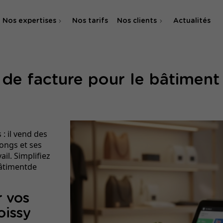
Nos expertises
Nos tarifs
Nos clients
Actualités
Agence SEO
 de facture pour le bâtiment
Agence SEA & SMA
: il vend des
ongs et ses
ail. Simplifiez
 bâtimentde
r vos
oissy