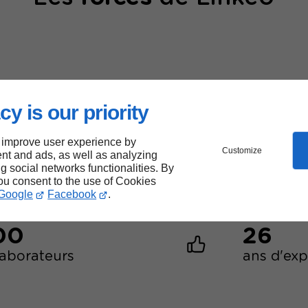
cy is our priority
40000
 improve user experience by
sites web créés
Customize
nt and ads, as well as analyzing
ng social networks functionalities. By
you consent to the use of Cookies
Google
Facebook
.
00
26
laborateurs
ans d'ex