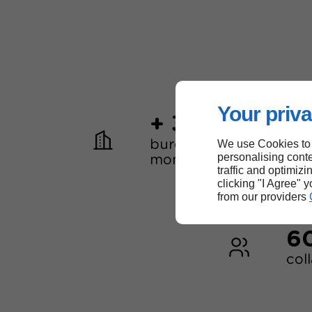
Your priva
+ 30
We use Cookies to
bureaux dans le
personalising conte
monde
traffic and optimizi
clicking "I Agree" 
from our providers
6
col