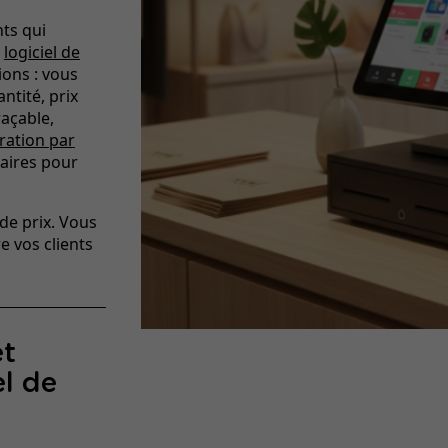
nts qui
n
logiciel de
ions : vous
ntité, prix
açable,
ration par
laires pour
 de prix. Vous
e vos clients
et
el de