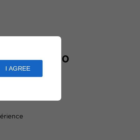
20000
I AGREE
clients
périence