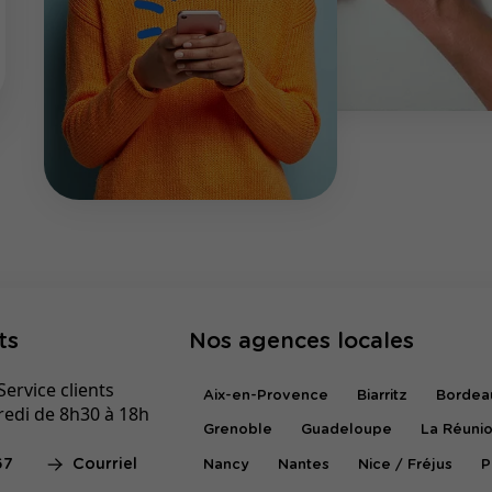
ts
Nos agences locales
ervice clients
Aix-en-Provence
Biarritz
Bordea
redi de 8h30 à 18h
Grenoble
Guadeloupe
La Réuni
67
Courriel
Nancy
Nantes
Nice / Fréjus
P