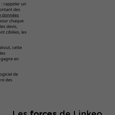
 : rappeler un
montant des
e données
s pour chaque
les devis,
nt ciblées, les
atout, cette
des
e gagne en
ogiciel de
ure des
Les
forces
de Linkeo