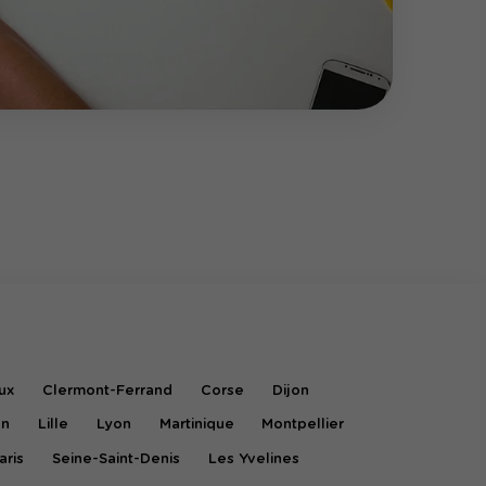
ux
Clermont-Ferrand
Corse
Dijon
on
Lille
Lyon
Martinique
Montpellier
aris
Seine-Saint-Denis
Les Yvelines