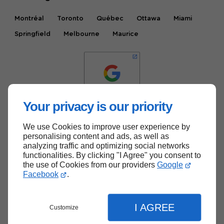
Montréal
Toronto
Québec
Ottawa
Miami
Springfield
Melbourne
Maurice
Your privacy is our priority
We use Cookies to improve user experience by
Haut de page
personalising content and ads, as well as
analyzing traffic and optimizing social networks
functionalities. By clicking "I Agree" you consent to
the use of Cookies from our providers
Google
Facebook
.
I AGREE
Customize