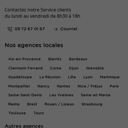
Contactez notre Service clients
du lundi au vendredi de 8h30 à 18h
09 72 67 01 67
Courriel
Nos agences locales
Aix-en-Provence
Biarritz
Bordeaux
Clermont-Ferrand
Corse
Dijon
Grenoble
Guadeloupe
La Réunion
Lille
Lyon
Martinique
Montpellier
Nancy
Nantes
Nice / Fréjus
Paris
Seine-Saint-Denis
Les Yvelines
Seine-et-Marne
Reims
Brest
Rouen / Lisieux
Strasbourg
Toulouse
Tours
Autres agences