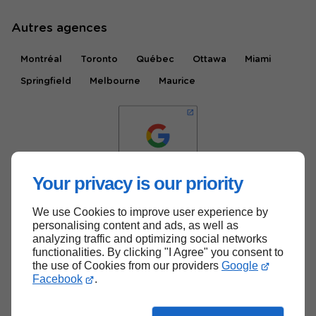
Autres agences
Montréal
Toronto
Québec
Ottawa
Miami
Springfield
Melbourne
Maurice
Your privacy is our priority
We use Cookies to improve user experience by
Haut de page
personalising content and ads, as well as
analyzing traffic and optimizing social networks
functionalities. By clicking "I Agree" you consent to
the use of Cookies from our providers
Google
Facebook
.