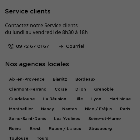
Service clients
Contactez notre Service clients
du lundi au vendredi de 8h30 à 18h
09 72 67 01 67
Courriel
Nos agences locales
Aix-en-Provence
Biarritz
Bordeaux
Clermont-Ferrand
Corse
Dijon
Grenoble
Guadeloupe
La Réunion
Lille
Lyon
Martinique
Montpellier
Nancy
Nantes
Nice / Fréjus
Paris
Seine-Saint-Denis
Les Yvelines
Seine-et-Marne
Reims
Brest
Rouen / Lisieux
Strasbourg
Toulouse
Tours