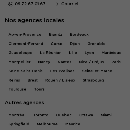
09 72 67 01 67
Courriel
Nos agences locales
Aix-en-Provence
Biarritz
Bordeaux
Clermont-Ferrand
Corse
Dijon
Grenoble
Guadeloupe
La Réunion
Lille
Lyon
Martinique
Montpellier
Nancy
Nantes
Nice / Fréjus
Paris
Seine-Saint-Denis
Les Yvelines
Seine-et-Marne
Reims
Brest
Rouen / Lisieux
Strasbourg
Toulouse
Tours
Autres agences
Montréal
Toronto
Québec
Ottawa
Miami
Springfield
Melbourne
Maurice