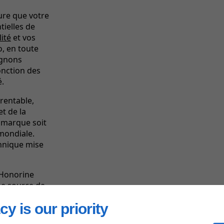
sure que votre
ntielles de
lité
et vos
o, en toute
agnons
onction des
é.
 rentable,
t de la
e marque soit
 mondiale.
chnique mise
-Honorine
ne source de
cy is our priority