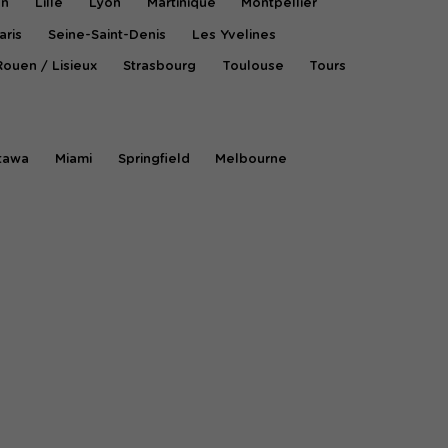
on
Lille
Lyon
Martinique
Montpellier
aris
Seine-Saint-Denis
Les Yvelines
Rouen / Lisieux
Strasbourg
Toulouse
Tours
tawa
Miami
Springfield
Melbourne