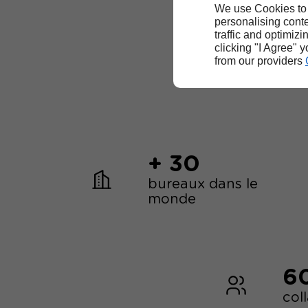
We use Cookies to
personalising conte
traffic and optimizi
clicking "I Agree" 
from our providers
+ 30
bureaux dans le
monde
6
col