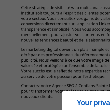
Cette stratégie de visibilité web multicanale as
institut soit toujours à l'esprit des clientes pote
votre secteur. Vous consultez vos
gains de visibi
conversions directement sur l'application Linke
transparence et simplicité. Nous vous accomp
mensuellement pour ajuster vos contenus en f
nouvelles tendances beauté et de la saisonnalit
Le marketing digital devient un plaisir simple et
géré par des professionnels du référencement e
publicité. Nous veillons à ce que votre image d
valorisée et protégée sur l'ensemble de la toile
Votre succès est le reflet de notre expertise te
au service de votre passion pour l'esthétique.
Contactez notre Agence SEO à Conflans-Sainte
pour transformer votre présence en ligne en u
nouveaux clients.
Your priva