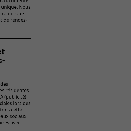
 à la détente
al unique. Nous
arantir que
t de rendez-
et
s-
 des
les résidentes
A (publicité)
iales lors des
tons cette
eaux sociaux
aires avec