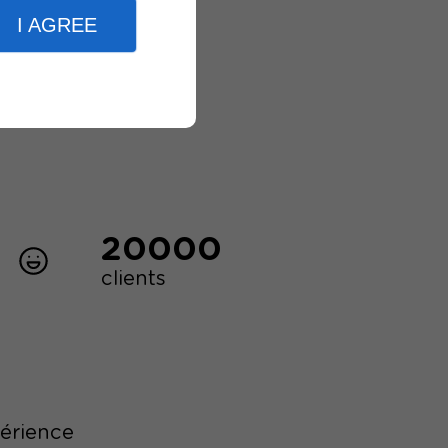
I AGREE
20000
clients
périence