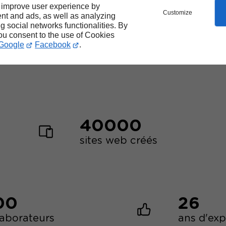
 improve user experience by
Customize
nt and ads, as well as analyzing
Les
forces
de Linkeo
ng social networks functionalities. By
you consent to the use of Cookies
Google
Facebook
.
40000
sites web créés
00
26
laborateurs
ans d'ex