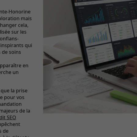
inte-Honorine
oloration mais
changer cela,
isée sur les
onflans-
inspirants qui
 de soins
pparaître en
erche un
que la prise
te pour vos
mmandation
s majeurs de la
dit SEO
empêchent
s de