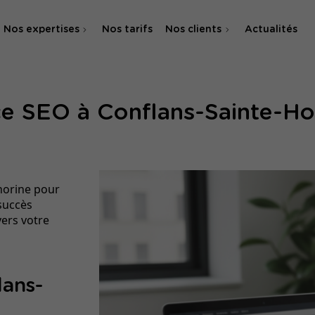
Nos expertises
Nos tarifs
Nos clients
Actualités
Agence SEO
e SEO à Conflans-Sainte-Ho
Agence SEA & SMA
norine pour
 succès
vers votre
lans-