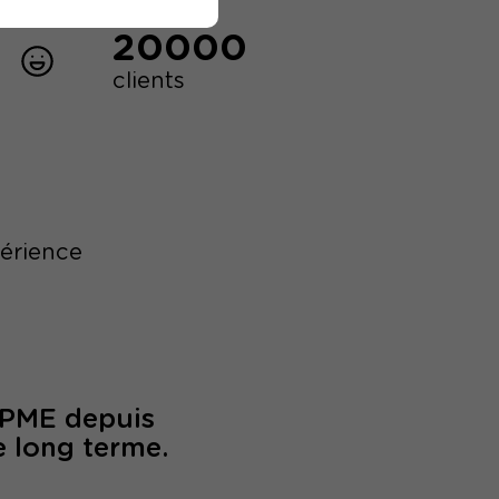
20000
clients
périence
/PME depuis
e long terme.