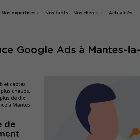
Nos expertises
Nos tarifs
Nos clients
Actualités
Agence SEO
ce Google Ads à Mantes-la-
Agence SEA & SMA
b et captez
 plus chauds.
plus de dix
ance à Mantes-
e de
ement