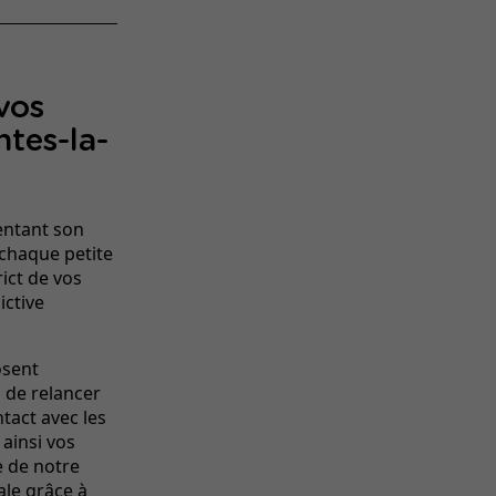
vos
tes-la-
entant son
 chaque petite
ict de vos
ictive
osent
 de relancer
ntact avec les
 ainsi vos
e de notre
ale grâce à