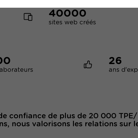
40000
sites web créés
00
26
laborateurs
ans d'ex
 de confiance de plus de 20 000 TPE
ns, nous valorisons les relations sur l