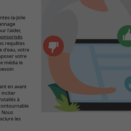
tes-la-Jolie
pannage
ur l'aider,
ponsorisés
es requêtes
e d'eau, votre
oposer votre
le média le
 besoin
ant en avant
 inciter
nstallés à
ncontournable
. Nous
xclure les