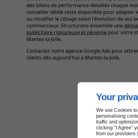
des bilans de performance détaillés chaque moi
conseiller dédié reste disponible pour adapter
ou modifier le ciblage selon l'évolution de vos 
commerciaux. Structurons ensemble une
déma
publicitaire rigoureuse et pérenne
pour votre s
Mantes-la-Jolie.
Contactez notre agence Google Ads pour attire
clients dès aujourd'hui à Mantes-la-Jolie.
Your priva
We use Cookies to
personalising conte
traffic and optimizi
clicking "I Agree" 
from our providers