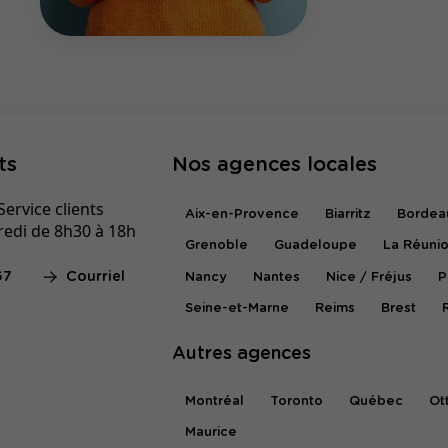
ts
Nos agences locales
ervice clients
Aix-en-Provence
Biarritz
Bordea
redi de 8h30 à 18h
Grenoble
Guadeloupe
La Réuni
67
Courriel
Nancy
Nantes
Nice / Fréjus
P
Seine-et-Marne
Reims
Brest
Autres agences
Montréal
Toronto
Québec
Ot
Maurice