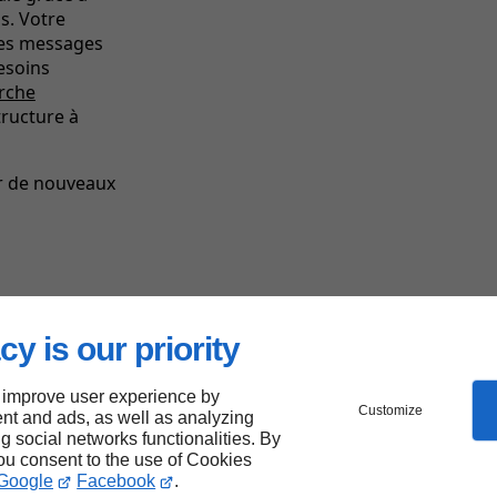
s. Votre
 les messages
besoins
rche
tructure à
r de nouveaux
Les
forces
de Linkeo
cy is our priority
 improve user experience by
Customize
nt and ads, as well as analyzing
ng social networks functionalities. By
you consent to the use of Cookies
Google
Facebook
.