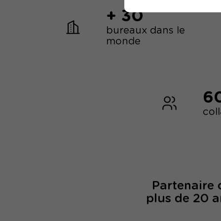
+ 30
bureaux dans le
monde
6
col
Partenaire
plus de 20 a