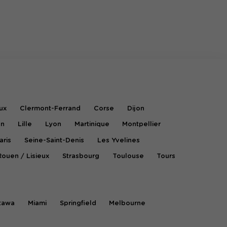
ux
Clermont-Ferrand
Corse
Dijon
on
Lille
Lyon
Martinique
Montpellier
aris
Seine-Saint-Denis
Les Yvelines
Rouen / Lisieux
Strasbourg
Toulouse
Tours
tawa
Miami
Springfield
Melbourne