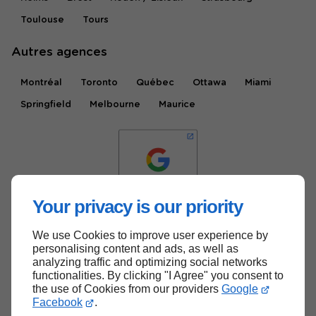
Toulouse
Tours
Autres agences
Montréal
Toronto
Québec
Ottawa
Miami
Springfield
Melbourne
Maurice
Your privacy is our priority
We use Cookies to improve user experience by
Haut de page
personalising content and ads, as well as
analyzing traffic and optimizing social networks
functionalities. By clicking "I Agree" you consent to
the use of Cookies from our providers
Google
Facebook
.