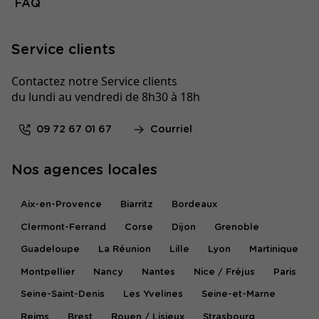
FAQ
Service clients
Contactez notre Service clients
du lundi au vendredi de 8h30 à 18h
09 72 67 01 67
Courriel
Nos agences locales
Aix-en-Provence
Biarritz
Bordeaux
Clermont-Ferrand
Corse
Dijon
Grenoble
Guadeloupe
La Réunion
Lille
Lyon
Martinique
Montpellier
Nancy
Nantes
Nice / Fréjus
Paris
Seine-Saint-Denis
Les Yvelines
Seine-et-Marne
Reims
Brest
Rouen / Lisieux
Strasbourg